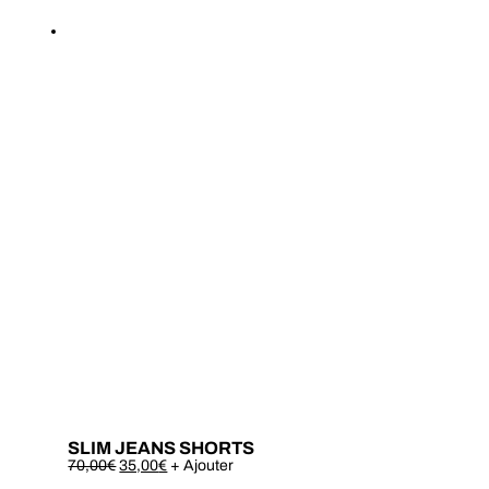
SLIM JEANS SHORTS
Este
70,00
€
35,00
€
+ Ajouter
produto