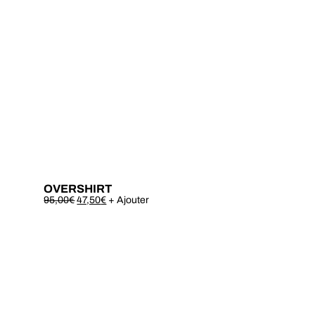
OVERSHIRT
Este
95,00
€
47,50
€
+ Ajouter
produto
tem
várias
variantes.
As
opções
podem
ser
escolhidas
na