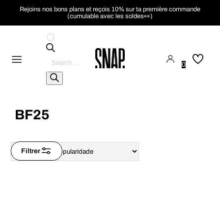
Rejoins nos bons plans et reçois 10% sur ta première commande
(cumulable avec les soldes👀)
Pesquisar
produtos
0
BF25
Filtrer