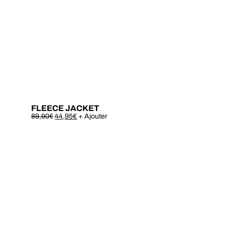
FLEECE JACKET
Este
89,90
€
44,95
€
+ Ajouter
produto
tem
várias
variantes.
As
opções
podem
ser
escolhidas
na
página
do
produto