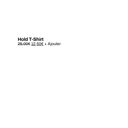
Hold T-Shirt
Este
25,00
€
12,50
€
+ Ajouter
produto
tem
várias
variantes.
As
opções
podem
ser
escolhidas
na
página
do
produto