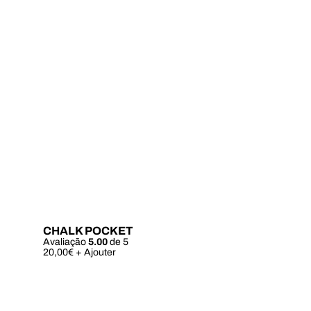
CHALK POCKET
Avaliação
5.00
de 5
Este
20,00
€
+ Ajouter
produto
tem
várias
variantes.
As