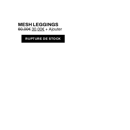
MESH LEGGINGS
Este
60,00
€
30,00
€
+ Ajouter
produto
tem
várias
variantes.
As
opções
podem
ser
escolhidas
na
página
do
produto