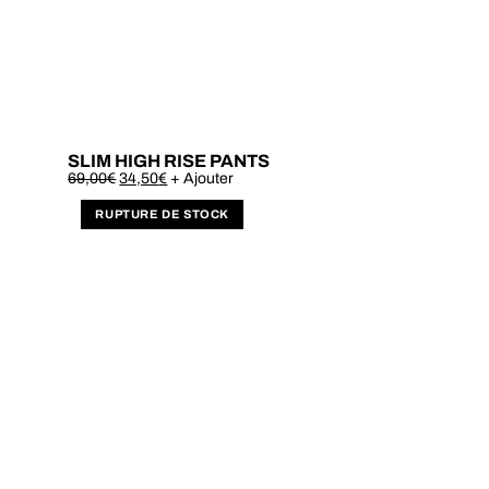
SLIM HIGH RISE PANTS
Este
69,00
€
34,50
€
+ Ajouter
produto
tem
várias
variantes.
As
opções
podem
ser
escolhidas
na
página
do
produto