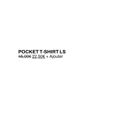
POCKET T-SHIRT LS
Este
45,00
€
22,50
€
+ Ajouter
produto
tem
várias
variantes.
As
opções
podem
ser
escolhidas
na
página
do
produto